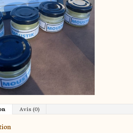
on
Avis (0)
tion