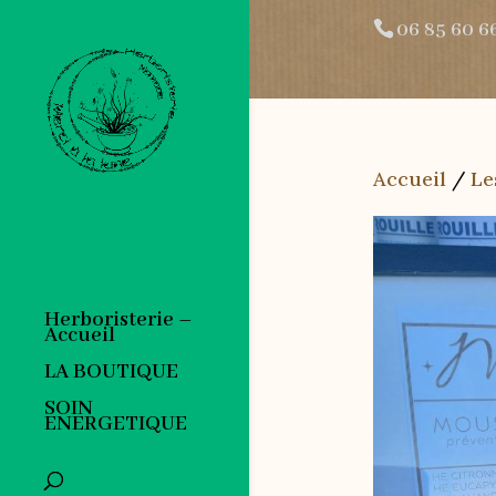
06 85 60 6
Accueil
/
Le
Herboristerie –
Accueil
LA BOUTIQUE
SOIN
ENERGETIQUE