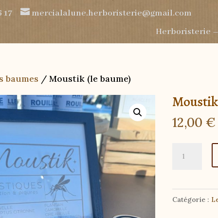
6 17
mercialalune.herboristerie@gmail.com
Herboristerie –
s baumes
/ Moustik (le baume)
Moustik
12,00
€
quantité
de
Moustik
(le
Catégorie :
L
baume)