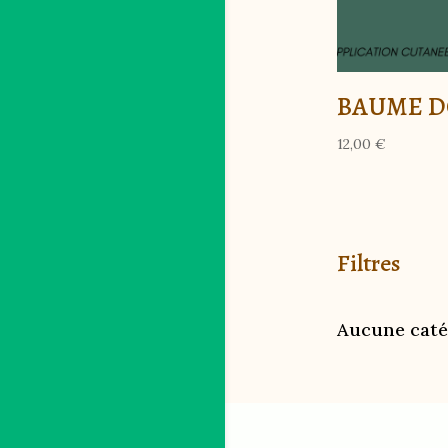
BAUME 
12,00
€
Filtres
Aucune caté