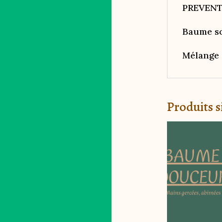
PREVENT
Baume so
Mélange 
Produits s